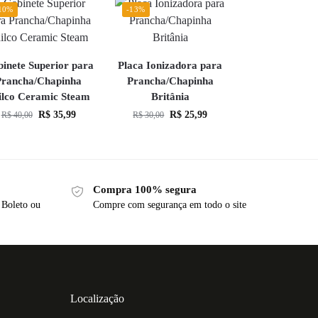
10%
-13%
inete Superior para
Placa Ionizadora para
Prancha/Chapinha
Prancha/Chapinha
ilco Ceramic Steam
Britânia
R$
35,99
R$
25,99
R$
40,00
R$
30,00
Compra 100% segura
 Boleto ou
Compre com segurança em todo o site
Localização