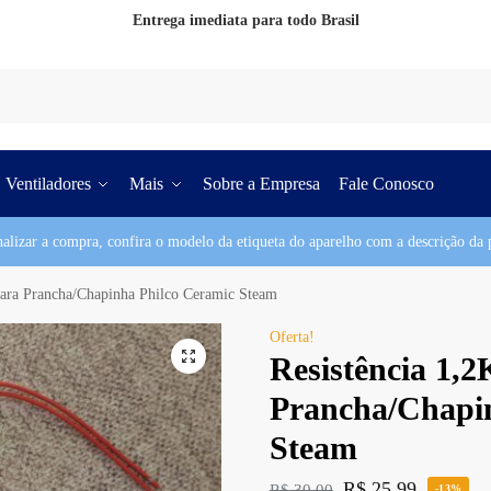
Entrega imediata para todo Brasil
Pesq
Ventiladores
Mais
Sobre a Empresa
Fale Conosco
nalizar a compra, confira o modelo da etiqueta do aparelho com a descrição da p
ara Prancha/Chapinha Philco Ceramic Steam
Oferta!
Resistência 1
Prancha/Chapi
Steam
R$
25,99
R$
30,00
-13%