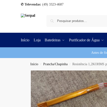
✆ Televendas:
(49) 3323-4687
Início
Loja
Batedeiras
Purificador de Água
Antes de fi
Início
Prancha/Chapinha
Resistência 1,2KOHMS p
/
/