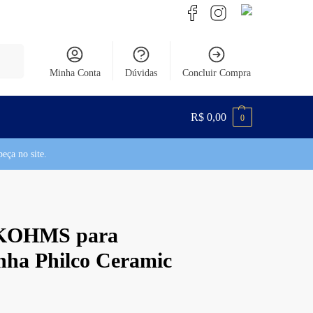
uisar
Minha Conta
Dúvidas
Concluir Compra
R$
0,00
0
eça no site.
,2KOHMS para
nha Philco Ceramic