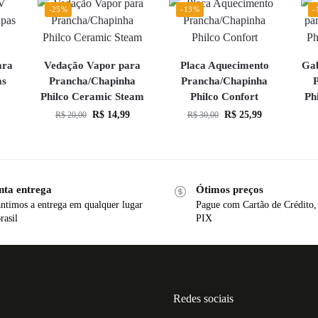
-25%
-13%
-
ara
Vedação Vapor para
Placa Aquecimento
Gab
as
Prancha/Chapinha
Prancha/Chapinha
y
Philco Ceramic Steam
Philco Confort
Ph
R$
14,99
R$
25,99
R$
20,00
R$
30,00
nta entrega
Ótimos preços
ntimos a entrega em qualquer lugar
Pague com Cartão de Crédito,
rasil
PIX
Redes sociais