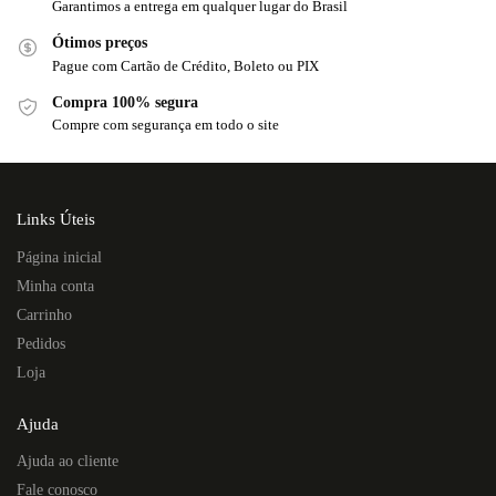
Garantimos a entrega em qualquer lugar do Brasil
Ótimos preços
Pague com Cartão de Crédito, Boleto ou PIX
Compra 100% segura
Compre com segurança em todo o site
Links Úteis
Página inicial
Minha conta
Carrinho
Pedidos
Loja
Ajuda
Ajuda ao cliente
Fale conosco