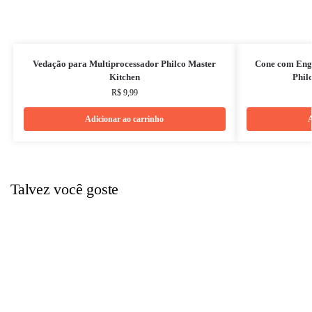
Vedação para Multiprocessador Philco Master
Cone com Eng
Kitchen
Philc
R$
9,99
Adicionar ao carrinho
A
Talvez você goste