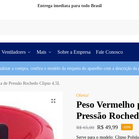
Entrega imediata para todo Brasil
Pesq
Ventiladores
Mais
Sobre a Empresa
Fale Conosco
nalizar a compra, confira o modelo da etiqueta do aparelho com a descrição da p
a de Pressão Rochedo Clipso 4,5L
Oferta!
Peso Vermelho 
Pressão Roched
R$
49,99
R$
65,00
-23%
Serve para o modelo: Clipso Poli