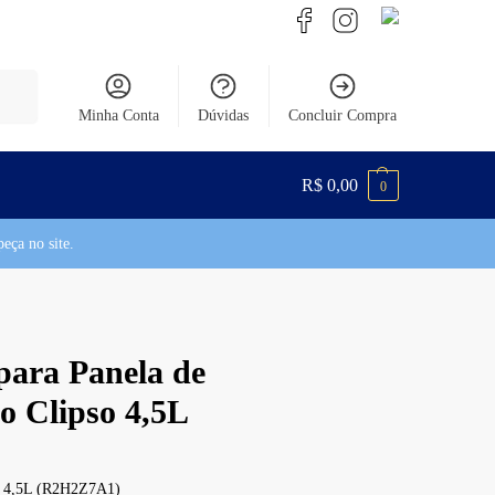
uisar
Minha Conta
Dúvidas
Concluir Compra
R$
0,00
0
eça no site.
para Panela de
o Clipso 4,5L
da 4,5L (R2H2Z7A1)