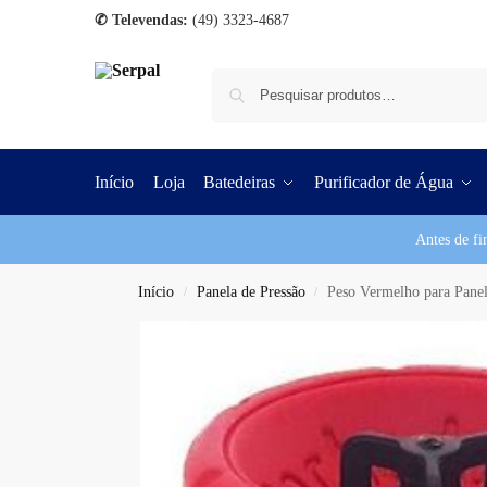
✆ Televendas:
(49) 3323-4687
Início
Loja
Batedeiras
Purificador de Água
Antes de fi
Início
Panela de Pressão
Peso Vermelho para Panel
/
/