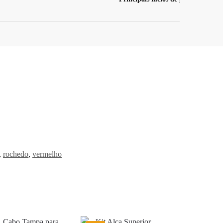
,
rochedo
,
vermelho