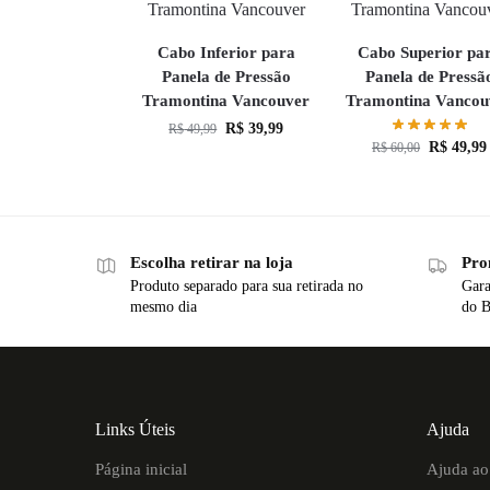
Cabo Inferior para
Cabo Superior pa
Panela de Pressão
Panela de Pressã
Tramontina Vancouver
Tramontina Vancou
R$
39,99
R$
49,99
R$
49,99
R$
60,00
Escolha retirar na loja
Pro
Produto separado para sua retirada no
Gara
mesmo dia
do B
Links Úteis
Ajuda
Página inicial
Ajuda ao 