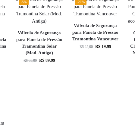
-5%
-20%
Válvula de Segurança
para Panela de Pressão
Válvula de Segurança
Tramontina Vancouver
ela
para Panela de Pressão
ina
Tramontina Solar
Cl
R$
19,99
R$
25,00
(Mod. Antiga)
N
R$
89,99
R$
95,00