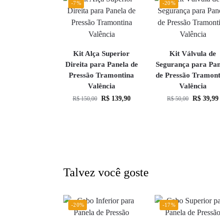
-7%
-20%
Kit Alça Superior
Kit Válvula de
Direita para Panela de
Segurança para Pan
Pressão Tramontina
de Pressão Tramont
Valência
Valência
R$
139,90
R$
39,99
R$
150,00
R$
50,00
Talvez você goste
-20%
-17%