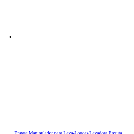
Engate Manipulador para Lava-Louças/Lavadora Enxuta