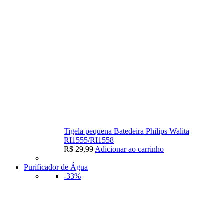
Tigela pequena Batedeira Philips Walita
RI1555/RI1558
R$
29,99
Adicionar ao carrinho
Purificador de Água
-33%