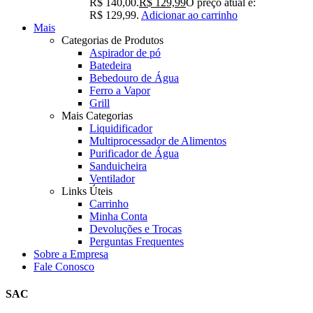
R$ 140,00.
R$
129,99
O preço atual é:
R$ 129,99.
Adicionar ao carrinho
Mais
Categorias de Produtos
Aspirador de pó
Batedeira
Bebedouro de Água
Ferro a Vapor
Grill
Mais Categorias
Liquidificador
Multiprocessador de Alimentos
Purificador de Água
Sanduicheira
Ventilador
Links Úteis
Carrinho
Minha Conta
Devoluções e Trocas
Perguntas Frequentes
Sobre a Empresa
Fale Conosco
SAC