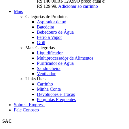
R$ 140,00.
R$
129,99
O preço atual é:
R$ 129,99.
Adicionar ao carrinho
Mais
Categorias de Produtos
Aspirador de pó
Batedeira
Bebedouro de Água
Ferro a Vapor
Grill
Mais Categorias
Liquidificador
Multiprocessador de Alimentos
Purificador de Água
Sanduicheira
Ventilador
Links Úteis
Carrinho
Minha Conta
Devoluções e Trocas
Perguntas Frequentes
Sobre a Empresa
Fale Conosco
SAC