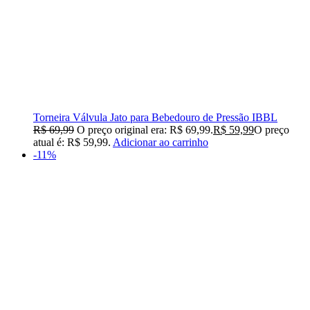
Torneira Válvula Jato para Bebedouro de Pressão IBBL
R$
69,99
O preço original era: R$ 69,99.
R$
59,99
O preço
atual é: R$ 59,99.
Adicionar ao carrinho
-11%