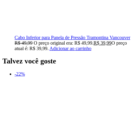
Cabo Inferior para Panela de Pressão Tramontina Vancouver
R$
49,99
O preço original era: R$ 49,99.
R$
39,99
O preço
atual é: R$ 39,99.
Adicionar ao carrinho
Talvez você goste
-22%