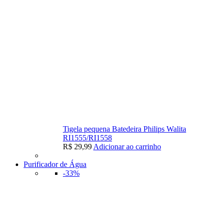
Tigela pequena Batedeira Philips Walita
RI1555/RI1558
R$
29,99
Adicionar ao carrinho
Purificador de Água
-33%