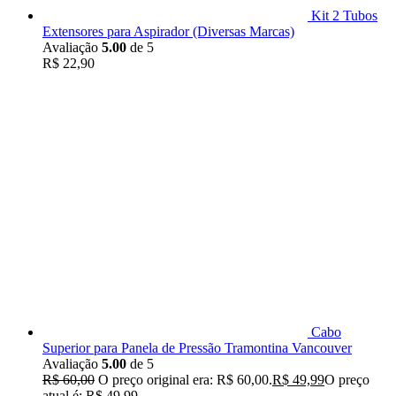
Kit 2 Tubos
Extensores para Aspirador (Diversas Marcas)
Avaliação
5.00
de 5
R$
22,90
Cabo
Superior para Panela de Pressão Tramontina Vancouver
Avaliação
5.00
de 5
R$
60,00
O preço original era: R$ 60,00.
R$
49,99
O preço
atual é: R$ 49,99.