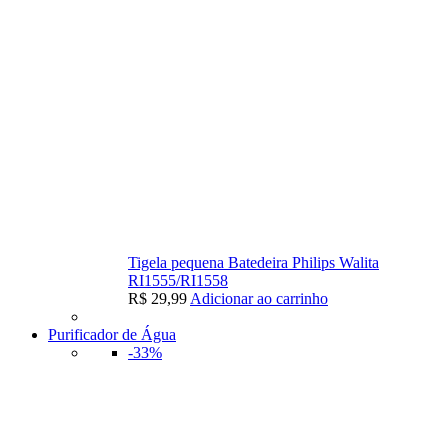
Tigela pequena Batedeira Philips Walita
RI1555/RI1558
R$
29,99
Adicionar ao carrinho
Purificador de Água
-33%