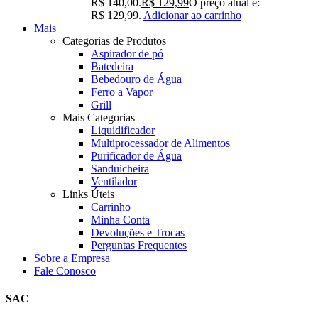
R$ 140,00.
R$
129,99
O preço atual é:
R$ 129,99.
Adicionar ao carrinho
Mais
Categorias de Produtos
Aspirador de pó
Batedeira
Bebedouro de Água
Ferro a Vapor
Grill
Mais Categorias
Liquidificador
Multiprocessador de Alimentos
Purificador de Água
Sanduicheira
Ventilador
Links Úteis
Carrinho
Minha Conta
Devoluções e Trocas
Perguntas Frequentes
Sobre a Empresa
Fale Conosco
SAC