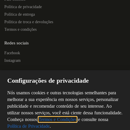
Política de privacidade
Política de entrega
Política de troca e devoluções
Termos e condições
Redes sociais
Facebook
Instagram
Localização
Configurações de privacidade
Rua Quintino Bocaiúva, 445E – Centro
Próximo à Escola Prof. Nelson Horostecki
Nós usamos cookies e outras tecnologias semelhantes para
Chapecó – SC
melhorar a sua experiência em nossos serviços, personalizar
CEP: 89802-250
publicidade e recomendar conteúdo de seu interesse. Ao
(49) 3323-4687
utilizar nossos serviços, você está ciente dessa funcionalidade.
(49) 98805-5869
Conheça nossos
Termos e Condições
e consulte nossa
Política de Privacidade
.