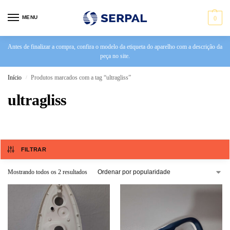
MENU
0
Antes de finalizar a compra, confira o modelo da etiqueta do aparelho com a descrição da
peça no site.
Início
Produtos marcados com a tag “ultragliss”
/
ultragliss
FILTRAR
Mostrando todos os 2 resultados