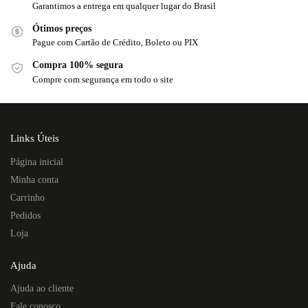
Garantimos a entrega em qualquer lugar do Brasil
Ótimos preços
Pague com Cartão de Crédito, Boleto ou PIX
Compra 100% segura
Compre com segurança em todo o site
Links Úteis
Página inicial
Minha conta
Carrinho
Pedidos
Loja
Ajuda
Ajuda ao cliente
Fale conosco