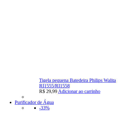
Tigela pequena Batedeira Philips Walita
RI1555/RI1558
R$
29,99
Adicionar ao carrinho
Purificador de Água
-33%