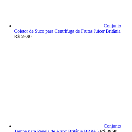
Conjunto
Coletor de Suco para Centrífuga de Frutas Juicer Britânia
R$
59,90
Conjunto
Tampa para Panela de Arroz Britânia BRPA5
R$
39,90