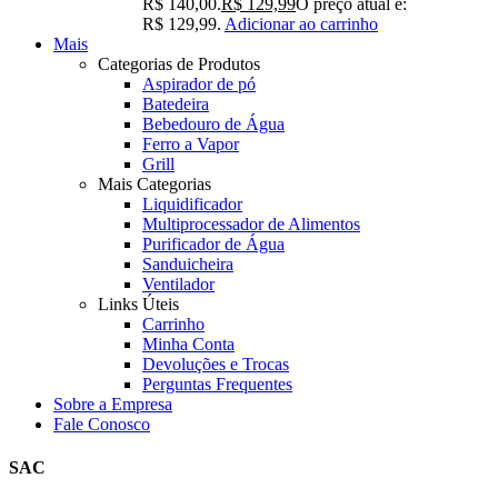
R$ 140,00.
R$
129,99
O preço atual é:
R$ 129,99.
Adicionar ao carrinho
Mais
Categorias de Produtos
Aspirador de pó
Batedeira
Bebedouro de Água
Ferro a Vapor
Grill
Mais Categorias
Liquidificador
Multiprocessador de Alimentos
Purificador de Água
Sanduicheira
Ventilador
Links Úteis
Carrinho
Minha Conta
Devoluções e Trocas
Perguntas Frequentes
Sobre a Empresa
Fale Conosco
SAC