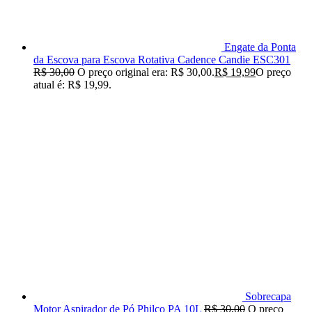
Engate da Ponta
da Escova para Escova Rotativa Cadence Candie ESC301
R$
30,00
O preço original era: R$ 30,00.
R$
19,99
O preço
atual é: R$ 19,99.
Sobrecapa
Motor Aspirador de Pó Philco PA 10L
R$
30,00
O preço