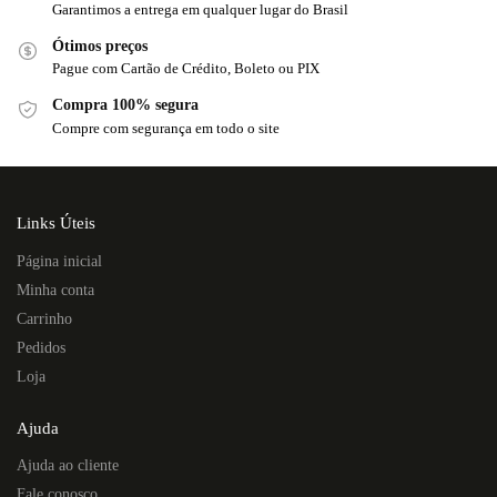
Garantimos a entrega em qualquer lugar do Brasil
Ótimos preços
Pague com Cartão de Crédito, Boleto ou PIX
Compra 100% segura
Compre com segurança em todo o site
Links Úteis
Página inicial
Minha conta
Carrinho
Pedidos
Loja
Ajuda
Ajuda ao cliente
Fale conosco