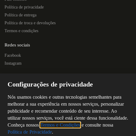
Política de privacidade
Política de entrega
Política de troca e devoluções
Termos e condições
Redes sociais
Facebook
Instagram
Localização
Configurações de privacidade
Rua Quintino Bocaiúva, 445E – Centro
Próximo à Escola Prof. Nelson Horostecki
Nós usamos cookies e outras tecnologias semelhantes para
Chapecó – SC
melhorar a sua experiência em nossos serviços, personalizar
CEP: 89802-250
publicidade e recomendar conteúdo de seu interesse. Ao
(49) 3323-4687
utilizar nossos serviços, você está ciente dessa funcionalidade.
(49) 98805-5869
Conheça nossos
Termos e Condições
e consulte nossa
Política de Privacidade
.