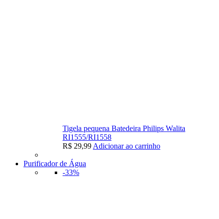
Tigela pequena Batedeira Philips Walita
RI1555/RI1558
R$
29,99
Adicionar ao carrinho
Purificador de Água
-33%