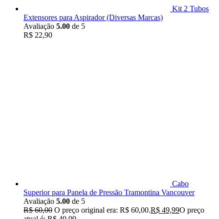
Kit 2 Tubos
Extensores para Aspirador (Diversas Marcas)
Avaliação
5.00
de 5
R$
22,90
Cabo
Superior para Panela de Pressão Tramontina Vancouver
Avaliação
5.00
de 5
R$
60,00
O preço original era: R$ 60,00.
R$
49,99
O preço
atual é: R$ 49,99.