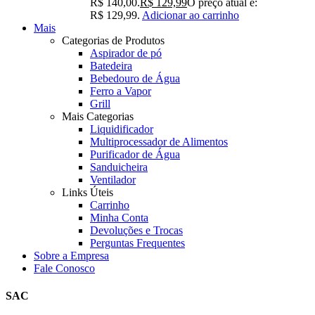
R$ 140,00.
R$
129,99
O preço atual é:
R$ 129,99.
Adicionar ao carrinho
Mais
Categorias de Produtos
Aspirador de pó
Batedeira
Bebedouro de Água
Ferro a Vapor
Grill
Mais Categorias
Liquidificador
Multiprocessador de Alimentos
Purificador de Água
Sanduicheira
Ventilador
Links Úteis
Carrinho
Minha Conta
Devoluções e Trocas
Perguntas Frequentes
Sobre a Empresa
Fale Conosco
SAC