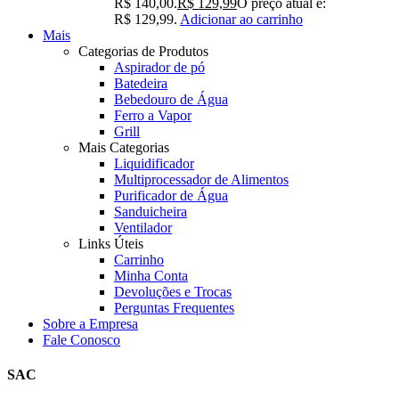
R$ 140,00.
R$
129,99
O preço atual é:
R$ 129,99.
Adicionar ao carrinho
Mais
Categorias de Produtos
Aspirador de pó
Batedeira
Bebedouro de Água
Ferro a Vapor
Grill
Mais Categorias
Liquidificador
Multiprocessador de Alimentos
Purificador de Água
Sanduicheira
Ventilador
Links Úteis
Carrinho
Minha Conta
Devoluções e Trocas
Perguntas Frequentes
Sobre a Empresa
Fale Conosco
SAC