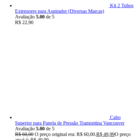
Kit 2 Tubos
Extensores para Aspirador (Diversas Marcas)
Avaliação
5.00
de 5
R$
22,90
Cabo
Superior para Panela de Pressão Tramontina Vancouver
Avaliação
5.00
de 5
R$
60,00
O preço original era: R$ 60,00.
R$
49,99
O preço
atual é: R$ 49,99.