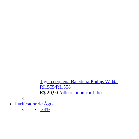
Tigela pequena Batedeira Philips Walita
RI1555/RI1558
R$
29,99
Adicionar ao carrinho
Purificador de Água
-33%