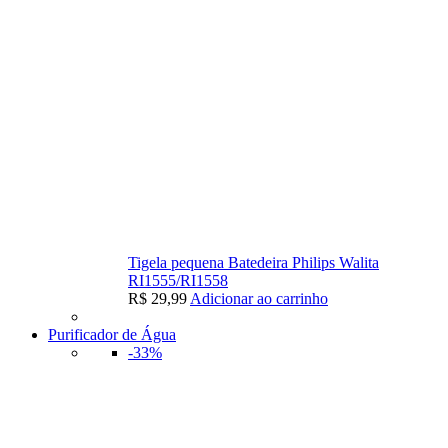
Tigela pequena Batedeira Philips Walita
RI1555/RI1558
R$
29,99
Adicionar ao carrinho
Purificador de Água
-33%