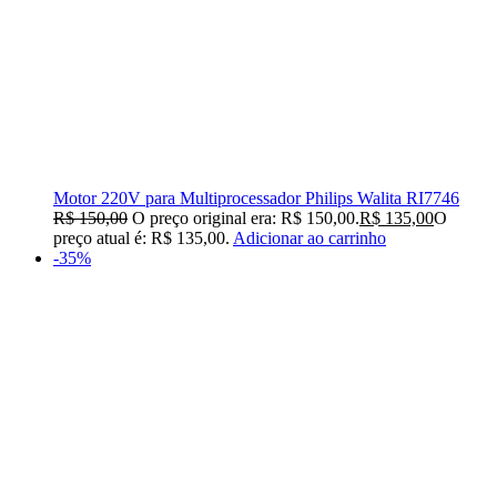
Motor 220V para Multiprocessador Philips Walita RI7746
R$
150,00
O preço original era: R$ 150,00.
R$
135,00
O
preço atual é: R$ 135,00.
Adicionar ao carrinho
-35%