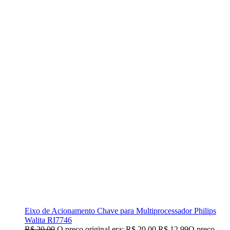
Eixo de Acionamento Chave para Multiprocessador Philips
Walita RI7746
R$
20,00
O preço original era: R$ 20,00.
R$
12,99
O preço