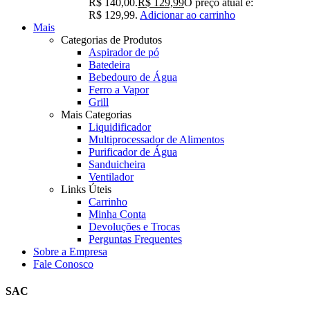
R$ 140,00.
R$
129,99
O preço atual é:
R$ 129,99.
Adicionar ao carrinho
Mais
Categorias de Produtos
Aspirador de pó
Batedeira
Bebedouro de Água
Ferro a Vapor
Grill
Mais Categorias
Liquidificador
Multiprocessador de Alimentos
Purificador de Água
Sanduicheira
Ventilador
Links Úteis
Carrinho
Minha Conta
Devoluções e Trocas
Perguntas Frequentes
Sobre a Empresa
Fale Conosco
SAC