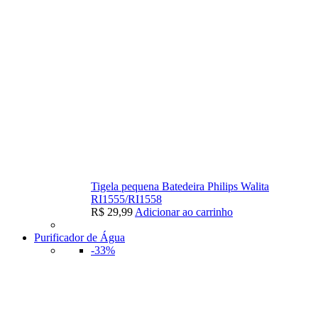
Tigela pequena Batedeira Philips Walita
RI1555/RI1558
R$
29,99
Adicionar ao carrinho
Purificador de Água
-33%