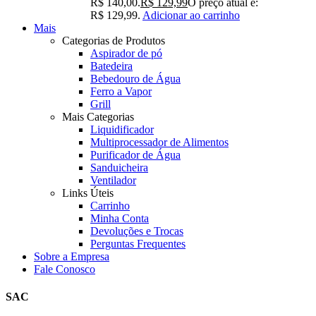
R$ 140,00.
R$
129,99
O preço atual é:
R$ 129,99.
Adicionar ao carrinho
Mais
Categorias de Produtos
Aspirador de pó
Batedeira
Bebedouro de Água
Ferro a Vapor
Grill
Mais Categorias
Liquidificador
Multiprocessador de Alimentos
Purificador de Água
Sanduicheira
Ventilador
Links Úteis
Carrinho
Minha Conta
Devoluções e Trocas
Perguntas Frequentes
Sobre a Empresa
Fale Conosco
SAC