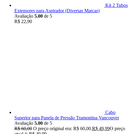
Kit 2 Tubos
Extensores para Aspirador (Diversas Marcas)
Avaliação
5.00
de 5
R$
22,90
Cabo
Superior para Panela de Pressão Tramontina Vancouver
Avaliação
5.00
de 5
R$
60,00
O preço original era: R$ 60,00.
R$
49,99
O preço
atual é: R$ 49,99.