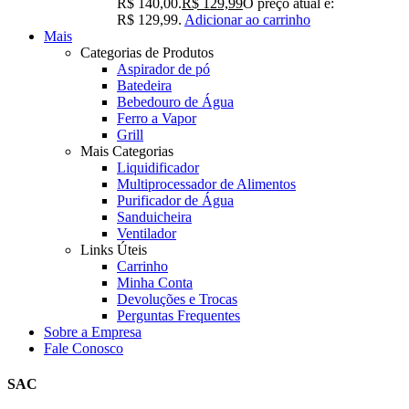
R$ 140,00.
R$
129,99
O preço atual é:
R$ 129,99.
Adicionar ao carrinho
Mais
Categorias de Produtos
Aspirador de pó
Batedeira
Bebedouro de Água
Ferro a Vapor
Grill
Mais Categorias
Liquidificador
Multiprocessador de Alimentos
Purificador de Água
Sanduicheira
Ventilador
Links Úteis
Carrinho
Minha Conta
Devoluções e Trocas
Perguntas Frequentes
Sobre a Empresa
Fale Conosco
SAC