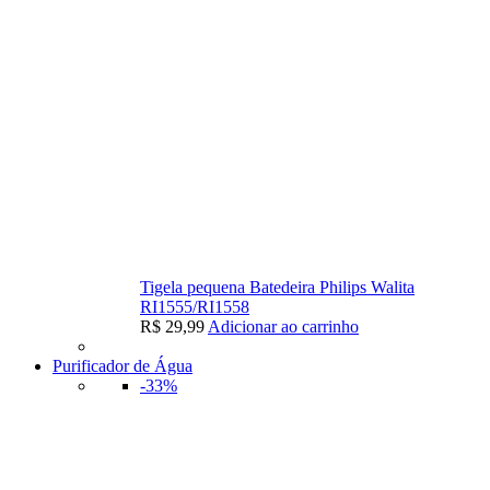
Tigela pequena Batedeira Philips Walita
RI1555/RI1558
R$
29,99
Adicionar ao carrinho
Purificador de Água
-33%