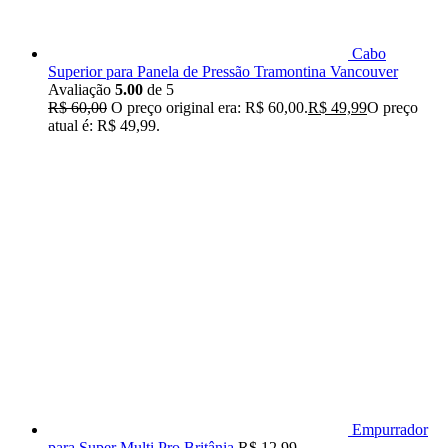
Cabo
Superior para Panela de Pressão Tramontina Vancouver
Avaliação
5.00
de 5
R$
60,00
O preço original era: R$ 60,00.
R$
49,99
O preço
atual é: R$ 49,99.
Empurrador
para Super Multi Pro Britânia
R$
12,99