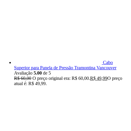
Cabo
Superior para Panela de Pressão Tramontina Vancouver
Avaliação
5.00
de 5
R$
60,00
O preço original era: R$ 60,00.
R$
49,99
O preço
atual é: R$ 49,99.