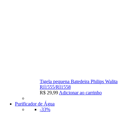
Tigela pequena Batedeira Philips Walita
RI1555/RI1558
R$
29,99
Adicionar ao carrinho
Purificador de Água
-33%