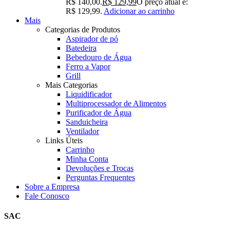
R$ 140,00.
R$
129,99
O preço atual é:
R$ 129,99.
Adicionar ao carrinho
Mais
Categorias de Produtos
Aspirador de pó
Batedeira
Bebedouro de Água
Ferro a Vapor
Grill
Mais Categorias
Liquidificador
Multiprocessador de Alimentos
Purificador de Água
Sanduicheira
Ventilador
Links Úteis
Carrinho
Minha Conta
Devoluções e Trocas
Perguntas Frequentes
Sobre a Empresa
Fale Conosco
SAC