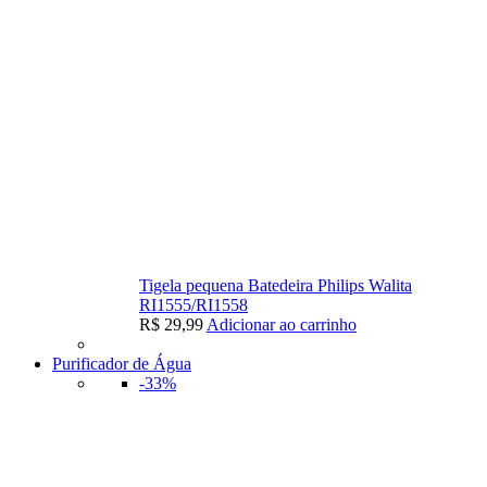
Tigela pequena Batedeira Philips Walita
RI1555/RI1558
R$
29,99
Adicionar ao carrinho
Purificador de Água
-33%