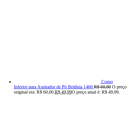
Corpo
Inferior para Aspirador de Pó Britânia 1460
R$
60,00
O preço
original era: R$ 60,00.
R$
49,99
O preço atual é: R$ 49,99.