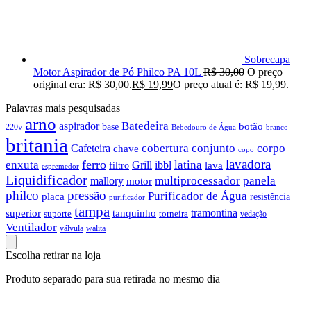
Sobrecapa
Motor Aspirador de Pó Philco PA 10L
R$
30,00
O preço
original era: R$ 30,00.
R$
19,99
O preço atual é: R$ 19,99.
Palavras mais pesquisadas
arno
Batedeira
aspirador
botão
base
220v
branco
Bebedouro de Água
britania
cobertura
conjunto
corpo
Cafeteira
chave
copo
lavadora
ferro
latina
enxuta
Grill
ibbl
filtro
lava
espremedor
Liquidificador
multiprocessador
panela
mallory
motor
philco
pressão
Purificador de Água
placa
resistência
purificador
tampa
tramontina
superior
tanquinho
suporte
torneira
vedação
Ventilador
válvula
walita
Escolha retirar na loja
Produto separado para sua retirada no mesmo dia