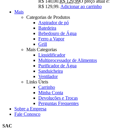
R$ 140,00.
R$
129,99
O preço atual é:
R$ 129,99.
Adicionar ao carrinho
Mais
Categorias de Produtos
Aspirador de pó
Batedeira
Bebedouro de Água
Ferro a Vapor
Grill
Mais Categorias
Liquidificador
Multiprocessador de Alimentos
Purificador de Água
Sanduicheira
Ventilador
Links Úteis
Carrinho
Minha Conta
Devoluções e Trocas
Perguntas Frequentes
Sobre a Empresa
Fale Conosco
SAC