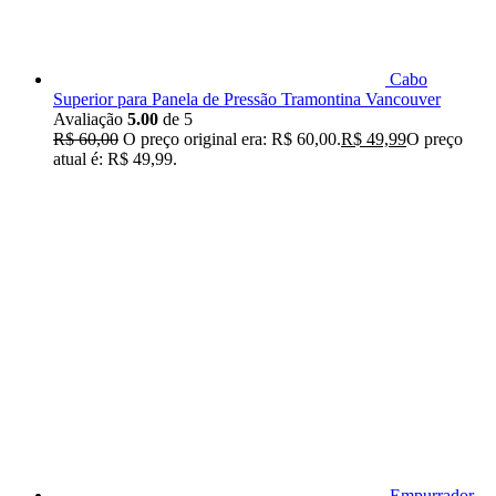
Cabo
Superior para Panela de Pressão Tramontina Vancouver
Avaliação
5.00
de 5
R$
60,00
O preço original era: R$ 60,00.
R$
49,99
O preço
atual é: R$ 49,99.
Empurrador