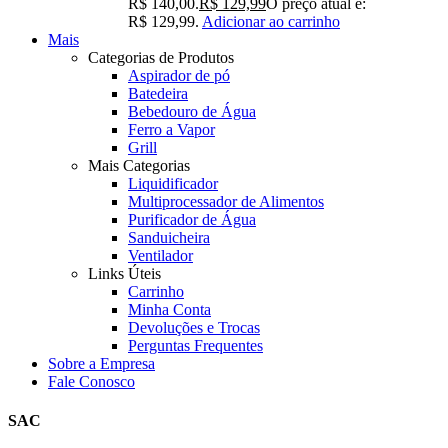
R$ 140,00.
R$
129,99
O preço atual é:
R$ 129,99.
Adicionar ao carrinho
Mais
Categorias de Produtos
Aspirador de pó
Batedeira
Bebedouro de Água
Ferro a Vapor
Grill
Mais Categorias
Liquidificador
Multiprocessador de Alimentos
Purificador de Água
Sanduicheira
Ventilador
Links Úteis
Carrinho
Minha Conta
Devoluções e Trocas
Perguntas Frequentes
Sobre a Empresa
Fale Conosco
SAC