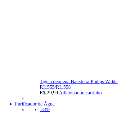
Tigela pequena Batedeira Philips Walita
RI1555/RI1558
R$
29,99
Adicionar ao carrinho
Purificador de Água
-33%