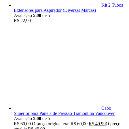
Kit 2 Tubos
Extensores para Aspirador (Diversas Marcas)
Avaliação
5.00
de 5
R$
22,90
Cabo
Superior para Panela de Pressão Tramontina Vancouver
Avaliação
5.00
de 5
R$
60,00
O preço original era: R$ 60,00.
R$
49,99
O preço
atual é: R$ 49,99.