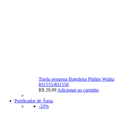
Tigela pequena Batedeira Philips Walita
RI1555/RI1558
R$
29,99
Adicionar ao carrinho
Purificador de Água
-33%