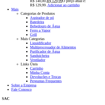
R$ 140,00.
R$
129,99
O preço atual é:
R$ 129,99.
Adicionar ao carrinho
Mais
Categorias de Produtos
Aspirador de pó
Batedeira
Bebedouro de Água
Ferro a Vapor
Grill
Mais Categorias
Liquidificador
Multiprocessador de Alimentos
Purificador de Água
Sanduicheira
Ventilador
Links Úteis
Carrinho
Minha Conta
Devoluções e Trocas
Perguntas Frequentes
Sobre a Empresa
Fale Conosco
SAC