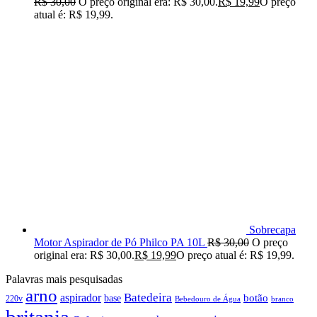
R$
30,00
O preço original era: R$ 30,00.
R$
19,99
O preço
atual é: R$ 19,99.
Sobrecapa
Motor Aspirador de Pó Philco PA 10L
R$
30,00
O preço
original era: R$ 30,00.
R$
19,99
O preço atual é: R$ 19,99.
Palavras mais pesquisadas
arno
Batedeira
aspirador
botão
base
220v
branco
Bebedouro de Água