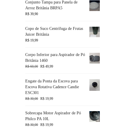
Conjunto Tampa para Panela de
Arroz Britânia BRPA5
R$
39,90
Copo de Suco Centrífuga de Frutas
Juicer Britânia
R$
19,99
Corpo Inferior para Aspirador de Pó
Britânia 1460
R$
60,00
R$
49,99
Engate da Ponta da Escova para
Escova Rotativa Cadence Candie
ESC301
R$
30,00
R$
19,99
Sobrecapa Motor Aspirador de Pó
Philco PA 10L
R$
30,00
R$
19,99