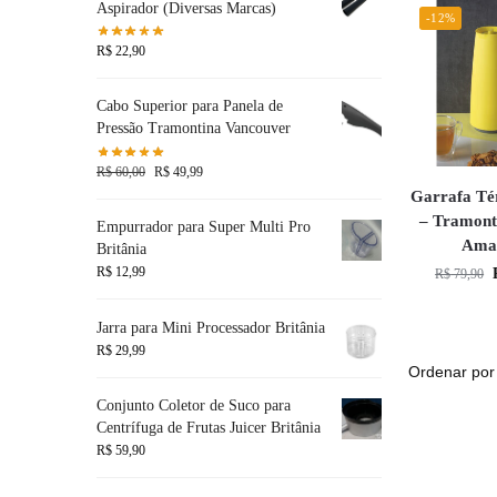
Aspirador (Diversas Marcas)
-12%
R$
22,90
Cabo Superior para Panela de
Pressão Tramontina Vancouver
R$
60,00
R$
49,99
Garrafa Té
– Tramont
Empurrador para Super Multi Pro
Ama
Britânia
R$
12,99
R$
79,90
Jarra para Mini Processador Britânia
R$
29,99
Conjunto Coletor de Suco para
Centrífuga de Frutas Juicer Britânia
R$
59,90