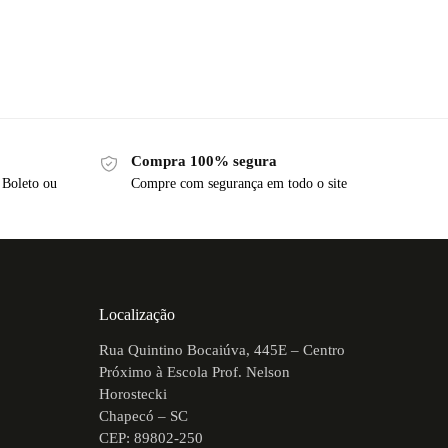
Compra 100% segura
 Boleto ou
Compre com segurança em todo o site
Localização
Rua Quintino Bocaiúva, 445E – Centro
Próximo à Escola Prof. Nelson
Horostecki
Chapecó – SC
CEP: 89802-250