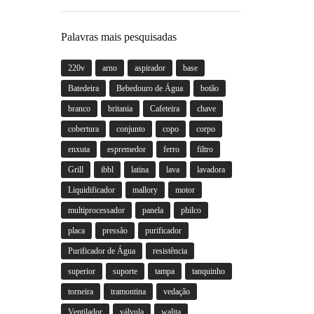
Palavras mais pesquisadas
220v
arno
aspirador
base
Batedeira
Bebedouro de Água
botão
branco
britania
Cafeteira
chave
cobertura
conjunto
copo
corpo
enxuta
espremedor
ferro
filtro
Grill
ibbl
latina
lava
lavadora
Liquidificador
mallory
motor
multiprocessador
panela
philco
placa
pressão
purificador
Purificador de Água
resistência
superior
suporte
tampa
tanquinho
torneira
tramontina
vedação
Ventilador
válvula
walita