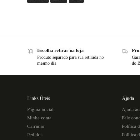
Escolha retirar na loja
Pro
Produto separado para sua retirada no
Gara
mesmo dia
do B
Links Úteis
Ajuda
Página inicial
Ajuda ao 
Minha conta
Fale con
Carrinho
Política 
Pedidos
Política 