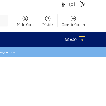
uisar
Minha Conta
Dúvidas
Concluir Compra
R$
0,00
0
eça no site.