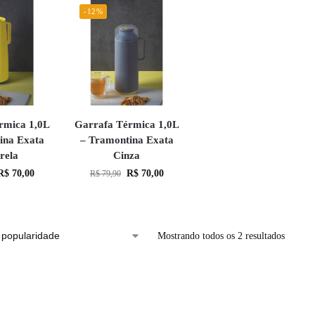
-12%
rmica 1,0L
Garrafa Térmica 1,0L
ina Exata
– Tramontina Exata
rela
Cinza
R$
70,00
R$
70,00
R$
79,90
Mostrando todos os 2 resultados