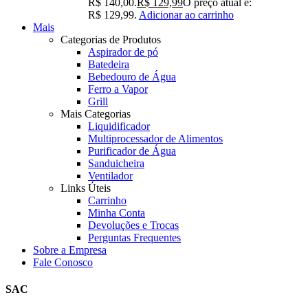
R$ 140,00.
R$
129,99
O preço atual é:
R$ 129,99.
Adicionar ao carrinho
Mais
Categorias de Produtos
Aspirador de pó
Batedeira
Bebedouro de Água
Ferro a Vapor
Grill
Mais Categorias
Liquidificador
Multiprocessador de Alimentos
Purificador de Água
Sanduicheira
Ventilador
Links Úteis
Carrinho
Minha Conta
Devoluções e Trocas
Perguntas Frequentes
Sobre a Empresa
Fale Conosco
SAC