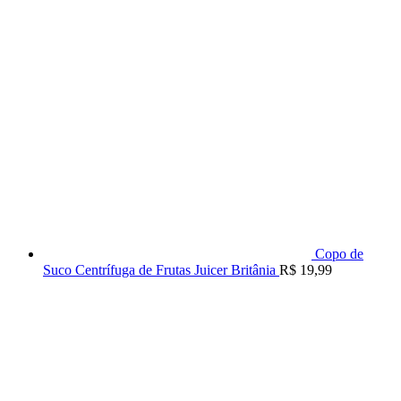
Copo de
Suco Centrífuga de Frutas Juicer Britânia
R$
19,99