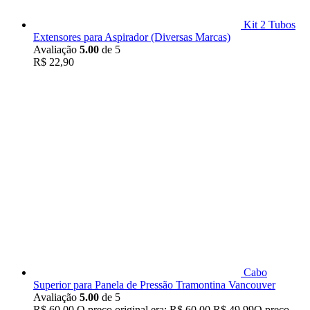
Kit 2 Tubos
Extensores para Aspirador (Diversas Marcas)
Avaliação
5.00
de 5
R$
22,90
Cabo
Superior para Panela de Pressão Tramontina Vancouver
Avaliação
5.00
de 5
R$
60,00
O preço original era: R$ 60,00.
R$
49,99
O preço