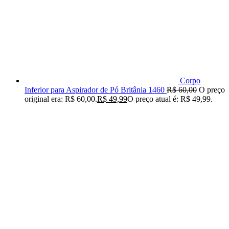
Corpo
Inferior para Aspirador de Pó Britânia 1460
R$
60,00
O preço
original era: R$ 60,00.
R$
49,99
O preço atual é: R$ 49,99.