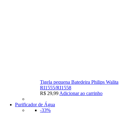
Tigela pequena Batedeira Philips Walita
RI1555/RI1558
R$
29,99
Adicionar ao carrinho
Purificador de Água
-33%