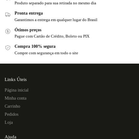
Produto separado para sua retirada no mesmo dia
Pronta entrega
Garantimos a entrega em qualquer lugar do Brasil
Ótimos preços
Pague com Cartão de Crédito, Boleto ou PIX
Compra 100% segura
Compre com segurança em todo o site
Links Úteis
Página inicial
Minha conta
Carrinho
Pedidos
Loja
Ajuda