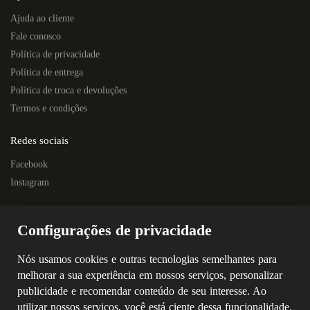
Ajuda ao cliente
Fale conosco
Política de privacidade
Política de entrega
Política de troca e devoluções
Termos e condições
Redes sociais
Facebook
Instagram
Localização
Configurações de privacidade
Rua Quintino Bocaiúva, 445E – Centro
Próximo à Escola Prof. Nelson Horostecki
Nós usamos cookies e outras tecnologias semelhantes para
Chapecó – SC
melhorar a sua experiência em nossos serviços, personalizar
CEP: 89802-250
publicidade e recomendar conteúdo de seu interesse. Ao
(49) 3323-4687
utilizar nossos serviços, você está ciente dessa funcionalidade.