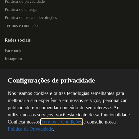
Política de privacidade
Política de entrega
Política de troca e devoluções
Termos e condições
Redes sociais
Facebook
Instagram
Localização
Configurações de privacidade
Rua Quintino Bocaiúva, 445E – Centro
Próximo à Escola Prof. Nelson Horostecki
Nós usamos cookies e outras tecnologias semelhantes para
Chapecó – SC
melhorar a sua experiência em nossos serviços, personalizar
CEP: 89802-250
publicidade e recomendar conteúdo de seu interesse. Ao
(49) 3323-4687
utilizar nossos serviços, você está ciente dessa funcionalidade.
(49) 98805-5869
Conheça nossos
Termos e Condições
e consulte nossa
Política de Privacidade
.
©
2026
SERPAL ELETRO