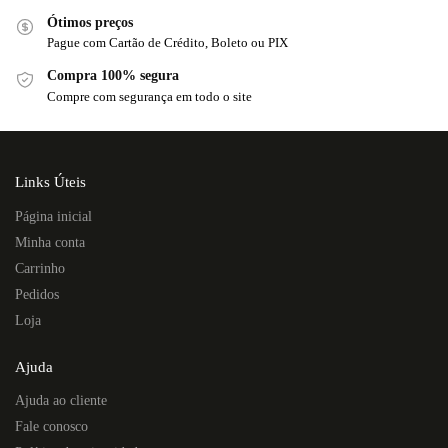
Ótimos preços
Pague com Cartão de Crédito, Boleto ou PIX
Compra 100% segura
Compre com segurança em todo o site
Links Úteis
Página inicial
Minha conta
Carrinho
Pedidos
Loja
Ajuda
Ajuda ao cliente
Fale conosco