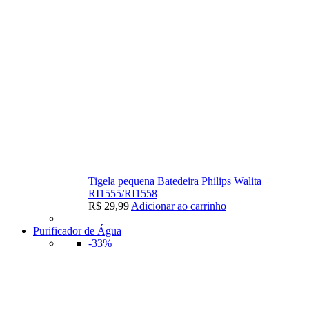
Tigela pequena Batedeira Philips Walita
RI1555/RI1558
R$
29,99
Adicionar ao carrinho
Purificador de Água
-33%