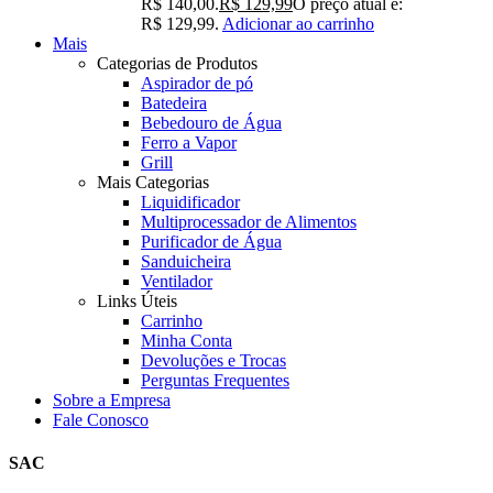
R$ 140,00.
R$
129,99
O preço atual é:
R$ 129,99.
Adicionar ao carrinho
Mais
Categorias de Produtos
Aspirador de pó
Batedeira
Bebedouro de Água
Ferro a Vapor
Grill
Mais Categorias
Liquidificador
Multiprocessador de Alimentos
Purificador de Água
Sanduicheira
Ventilador
Links Úteis
Carrinho
Minha Conta
Devoluções e Trocas
Perguntas Frequentes
Sobre a Empresa
Fale Conosco
SAC