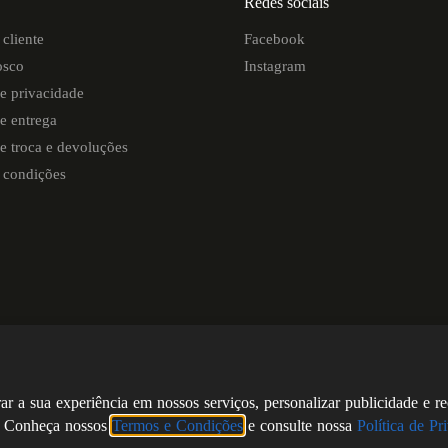
Redes sociais
cliente
Facebook
osco
Instagram
de privacidade
de entrega
de troca e devoluções
 condições
r a sua experiência em nossos serviços, personalizar publicidade e r
de. Conheça nossos
Termos e Condições
e consulte nossa
Política de Pr