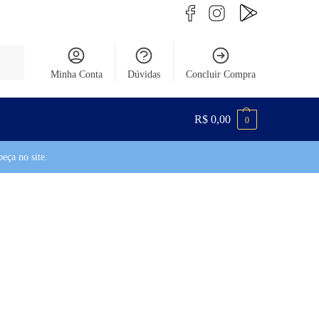
uisar
Minha Conta
Dúvidas
Concluir Compra
R$
0,00
0
eça no site.