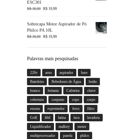
ESC301
R$
30,00
R$
19,99
Sobrecapa Motor Aspirador de Pó
Philco PA 10L
R$
30,00
R$
19,99
Palavras mais pesquisadas
220v
arno
aspirador
base
Batedeira
Bebedouro de Água
botão
branco
britania
Cafeteira
chave
cobertura
conjunto
copo
corpo
enxuta
espremedor
ferro
filtro
Grill
ibbl
latina
lava
lavadora
Liquidificador
mallory
motor
multiprocessador
panela
philco