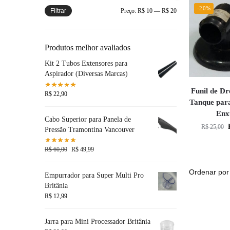
-20%
Filtrar
Preço:
R$ 10
—
R$ 20
Produtos melhor avaliados
Kit 2 Tubos Extensores para
Aspirador (Diversas Marcas)
Funil de D
R$
22,90
Tanque par
Enx
Cabo Superior para Panela de
R$
25,00
Pressão Tramontina Vancouver
R$
60,00
R$
49,99
Empurrador para Super Multi Pro
Britânia
R$
12,99
Jarra para Mini Processador Britânia