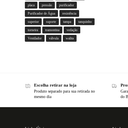
placa
pressão
purificador
Purificador de Água
resistência
superior
suporte
tampa
tanquinho
torneira
tramontina
vedação
Ventilador
válvula
walita
Escolha retirar na loja
Pro
Produto separado para sua retirada no
Gara
mesmo dia
do B