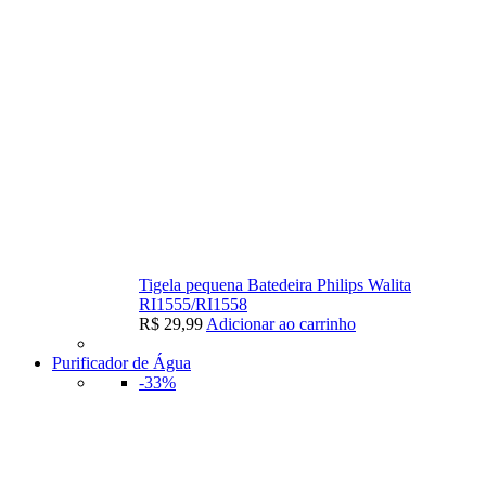
Tigela pequena Batedeira Philips Walita
RI1555/RI1558
R$
29,99
Adicionar ao carrinho
Purificador de Água
-33%