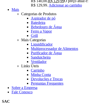
R$ 140,00.
R$
129,99
O preço atual é:
R$ 129,99.
Adicionar ao carrinho
Mais
Categorias de Produtos
Aspirador de pó
Batedeira
Bebedouro de Água
Ferro a Vapor
Grill
Mais Categorias
Liquidificador
Multiprocessador de Alimentos
Purificador de Água
Sanduicheira
Ventilador
Links Úteis
Carrinho
Minha Conta
Devoluções e Trocas
Perguntas Frequentes
Sobre a Empresa
Fale Conosco
SAC