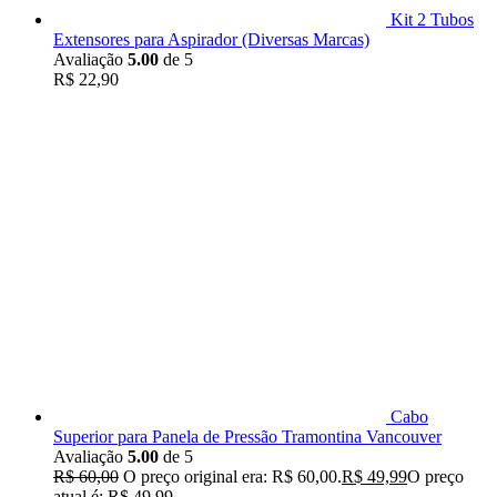
Kit 2 Tubos
Extensores para Aspirador (Diversas Marcas)
Avaliação
5.00
de 5
R$
22,90
Cabo
Superior para Panela de Pressão Tramontina Vancouver
Avaliação
5.00
de 5
R$
60,00
O preço original era: R$ 60,00.
R$
49,99
O preço
atual é: R$ 49,99.