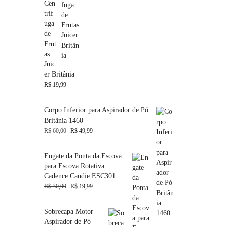
Cen
tríf
uga
de
Frut
as
Juic
er Britânia
R$
19,99
Corpo Inferior para Aspirador de Pó
Britânia 1460
R$
60,00
R$
49,99
Engate da Ponta da Escova
para Escova Rotativa
Cadence Candie ESC301
R$
30,00
R$
19,99
Sobrecapa Motor
Aspirador de Pó