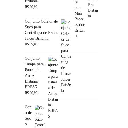
Britânia
R$
29,99
Conjunto Coletor de
Suco para
Centrífuga de Frutas
Juicer Britânia
R$
59,90
Conjunto
Tampa para
Panela de
Arroz
Britânia
BRPA5
R$
39,90
Cop
o de
Suc
o