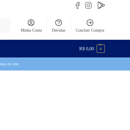
uisar
Minha Conta
Dúvidas
Concluir Compra
R$
0,00
0
eça no site.