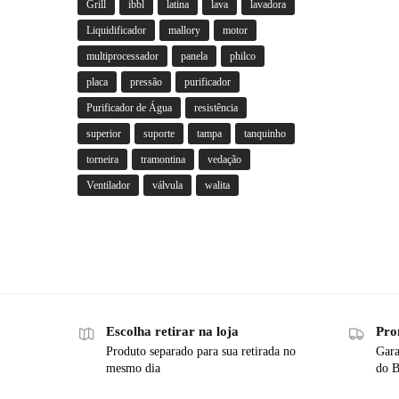
Grill
ibbl
latina
lava
lavadora
Liquidificador
mallory
motor
multiprocessador
panela
philco
placa
pressão
purificador
Purificador de Água
resistência
superior
suporte
tampa
tanquinho
torneira
tramontina
vedação
Ventilador
válvula
walita
Escolha retirar na loja
Pro
Produto separado para sua retirada no
Gara
mesmo dia
do B