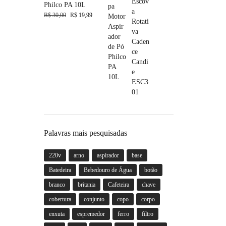
Philco PA 10L
R$
30,00
R$
19,99
Palavras mais pesquisadas
220v
arno
aspirador
base
Batedeira
Bebedouro de Água
botão
branco
britania
Cafeteira
chave
cobertura
conjunto
copo
corpo
enxuta
espremedor
ferro
filtro