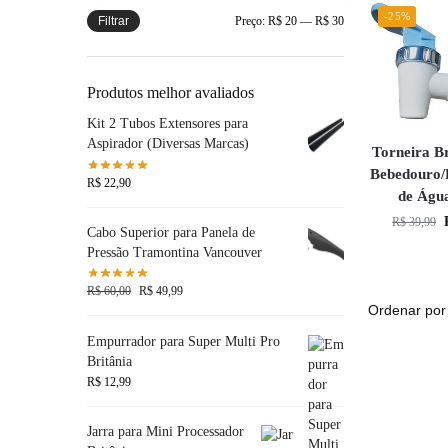
-25%
Filtrar
Preço:
R$ 20
—
R$ 30
Produtos melhor avaliados
Kit 2 Tubos Extensores para
Aspirador (Diversas Marcas)
Torneira B
Bebedouro/
R$
22,90
de Águ
R$
39,99
Cabo Superior para Panela de
Pressão Tramontina Vancouver
R$
60,00
R$
49,99
Empurrador para Super Multi Pro
Britânia
R$
12,99
Jarra para Mini Processador