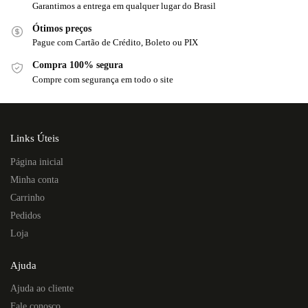
Garantimos a entrega em qualquer lugar do Brasil
Ótimos preços
Pague com Cartão de Crédito, Boleto ou PIX
Compra 100% segura
Compre com segurança em todo o site
Links Úteis
Página inicial
Minha conta
Carrinho
Pedidos
Loja
Ajuda
Ajuda ao cliente
Fale conosco