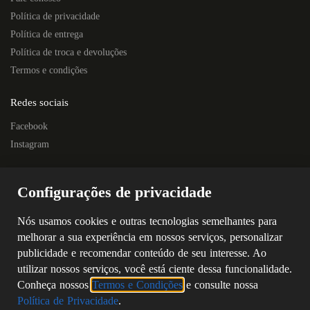
Política de privacidade
Política de entrega
Política de troca e devoluções
Termos e condições
Redes sociais
Facebook
Instagram
Localização
Configurações de privacidade
Rua Quintino Bocaiúva, 445E – Centro
Próximo à Escola Prof. Nelson Horostecki
Nós usamos cookies e outras tecnologias semelhantes para
Chapecó – SC
melhorar a sua experiência em nossos serviços, personalizar
CEP: 89802-250
publicidade e recomendar conteúdo de seu interesse. Ao
(49) 3323-4687
utilizar nossos serviços, você está ciente dessa funcionalidade.
(49) 98805-5869
Conheça nossos
Termos e Condições
e consulte nossa
Política de Privacidade
.