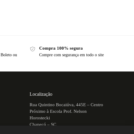
Compra 100% segura
 Boleto ou
Compre com segurança em todo o site
Localização
Rua Quintino Bocaiúva, 445E – Centro
Próximo à Escola Prof. Nelson
Horostecki
Chapecó – SC
CEP: 89802-250