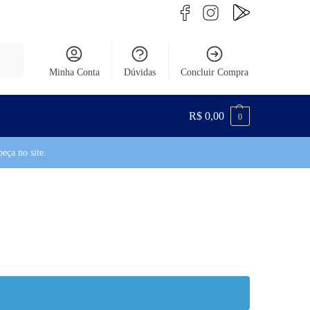
uisar
Minha Conta
Dúvidas
Concluir Compra
R$
0,00
0
eça no site.