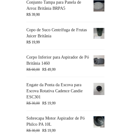
Conjunto Tampa para Panela de
Arroz Britânia BRPA5
R$
39,90
Copo de Suco Centrífuga de Frutas
Juicer Britânia
R$
19,99
Corpo Inferior para Aspirador de Pó
Britânia 1460
R$
60,00
R$
49,99
Engate da Ponta da Escova para
Escova Rotativa Cadence Candie
ESC301
R$
30,00
R$
19,99
Sobrecapa Motor Aspirador de Pó
Philco PA 10L
R$
30,00
R$
19,99