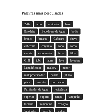
Palavras mais pesquisadas
220v
arno
aspirador
base
Batedeira
Bebedouro de Água
botão
branco
britania
Cafeteira
chave
cobertura
conjunto
copo
corpo
enxuta
espremedor
ferro
filtro
Grill
ibbl
latina
lava
lavadora
Liquidificador
mallory
motor
multiprocessador
panela
philco
placa
pressão
purificador
Purificador de Água
resistência
superior
suporte
tampa
tanquinho
torneira
tramontina
vedação
Ventilador
válvula
walita