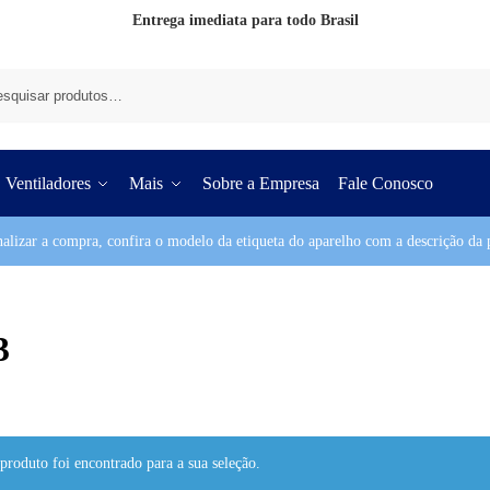
Entrega imediata para todo Brasil
Pesq
Ventiladores
Mais
Sobre a Empresa
Fale Conosco
nalizar a compra, confira o modelo da etiqueta do aparelho com a descrição da p
3
roduto foi encontrado para a sua seleção.