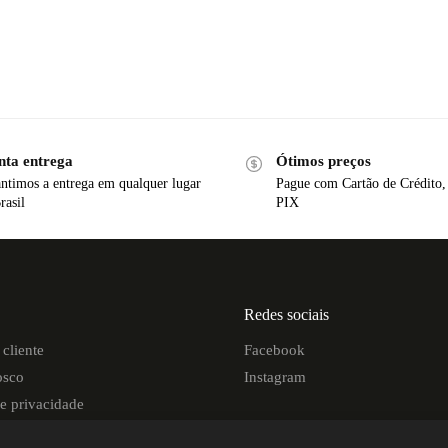
nta entrega
Ótimos preços
ntimos a entrega em qualquer lugar
Pague com Cartão de Crédito,
rasil
PIX
Redes sociais
cliente
Facebook
osco
Instagram
de privacidade
de entrega