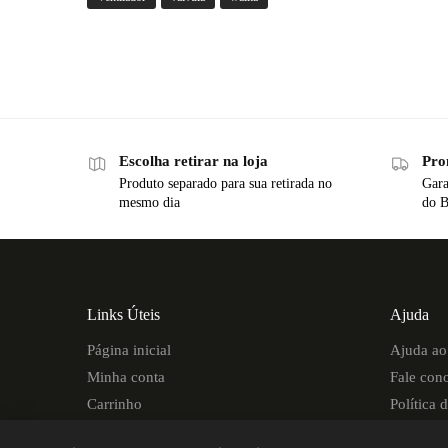
Escolha retirar na loja
Pro
Produto separado para sua retirada no
Gara
mesmo dia
do B
Links Úteis
Ajuda
Página inicial
Ajuda ao 
Minha conta
Fale con
Carrinho
Política 
Pedidos
Política 