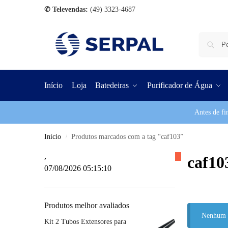
✆ Televendas:
(49) 3323-4687
Início
Loja
Batedeiras
Purificador de Água
Antes de fi
Início
Produtos marcados com a tag “caf103”
/
,
caf10
07/08/2026 05:15:11
Produtos melhor avaliados
Nenhum p
Kit 2 Tubos Extensores para