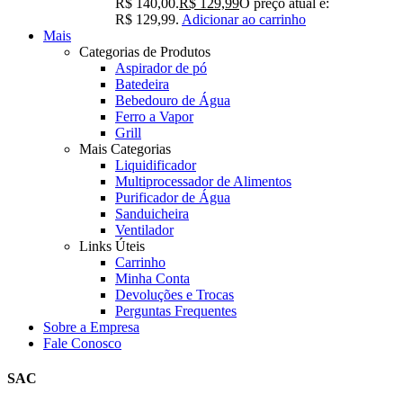
R$ 140,00.
R$
129,99
O preço atual é:
R$ 129,99.
Adicionar ao carrinho
Mais
Categorias de Produtos
Aspirador de pó
Batedeira
Bebedouro de Água
Ferro a Vapor
Grill
Mais Categorias
Liquidificador
Multiprocessador de Alimentos
Purificador de Água
Sanduicheira
Ventilador
Links Úteis
Carrinho
Minha Conta
Devoluções e Trocas
Perguntas Frequentes
Sobre a Empresa
Fale Conosco
SAC