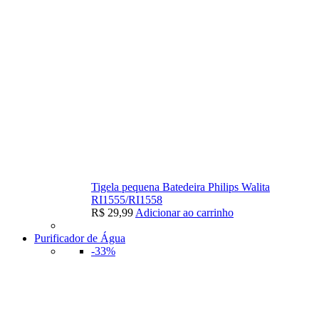
Tigela pequena Batedeira Philips Walita
RI1555/RI1558
R$
29,99
Adicionar ao carrinho
Purificador de Água
-33%