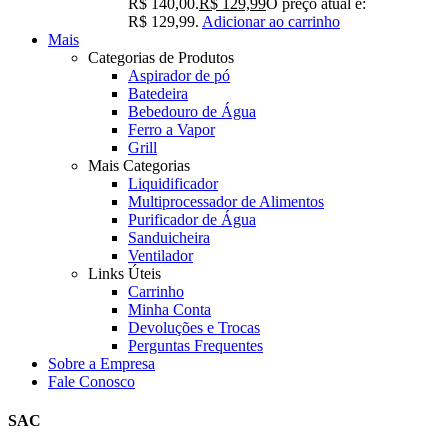
R$ 140,00.
R$
129,99
O preço atual é:
R$ 129,99.
Adicionar ao carrinho
Mais
Categorias de Produtos
Aspirador de pó
Batedeira
Bebedouro de Água
Ferro a Vapor
Grill
Mais Categorias
Liquidificador
Multiprocessador de Alimentos
Purificador de Água
Sanduicheira
Ventilador
Links Úteis
Carrinho
Minha Conta
Devoluções e Trocas
Perguntas Frequentes
Sobre a Empresa
Fale Conosco
SAC