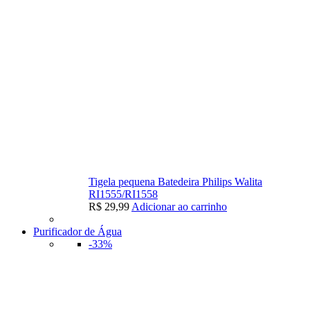
Tigela pequena Batedeira Philips Walita
RI1555/RI1558
R$
29,99
Adicionar ao carrinho
Purificador de Água
-33%