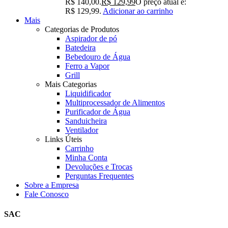
R$ 140,00.
R$
129,99
O preço atual é:
R$ 129,99.
Adicionar ao carrinho
Mais
Categorias de Produtos
Aspirador de pó
Batedeira
Bebedouro de Água
Ferro a Vapor
Grill
Mais Categorias
Liquidificador
Multiprocessador de Alimentos
Purificador de Água
Sanduicheira
Ventilador
Links Úteis
Carrinho
Minha Conta
Devoluções e Trocas
Perguntas Frequentes
Sobre a Empresa
Fale Conosco
SAC