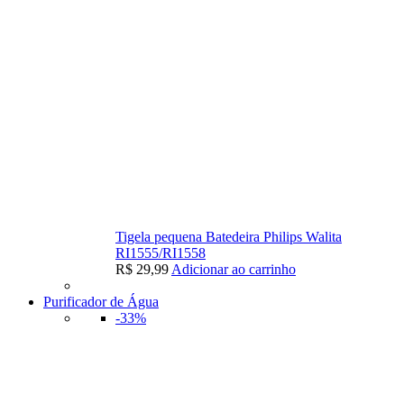
Tigela pequena Batedeira Philips Walita
RI1555/RI1558
R$
29,99
Adicionar ao carrinho
Purificador de Água
-33%