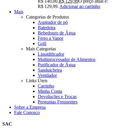
R$ 140,00.
R$
129,99
O preço atual é:
R$ 129,99.
Adicionar ao carrinho
Mais
Categorias de Produtos
Aspirador de pó
Batedeira
Bebedouro de Água
Ferro a Vapor
Grill
Mais Categorias
Liquidificador
Multiprocessador de Alimentos
Purificador de Água
Sanduicheira
Ventilador
Links Úteis
Carrinho
Minha Conta
Devoluções e Trocas
Perguntas Frequentes
Sobre a Empresa
Fale Conosco
SAC