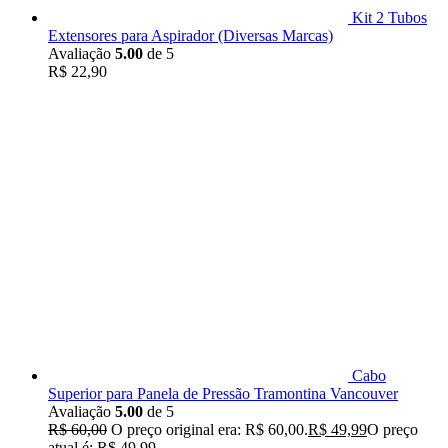
Kit 2 Tubos
Extensores para Aspirador (Diversas Marcas)
Avaliação
5.00
de 5
R$
22,90
Cabo
Superior para Panela de Pressão Tramontina Vancouver
Avaliação
5.00
de 5
R$
60,00
O preço original era: R$ 60,00.
R$
49,99
O preço
atual é: R$ 49,99.