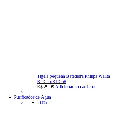
Tigela pequena Batedeira Philips Walita
RI1555/RI1558
R$
29,99
Adicionar ao carrinho
Purificador de Água
-33%