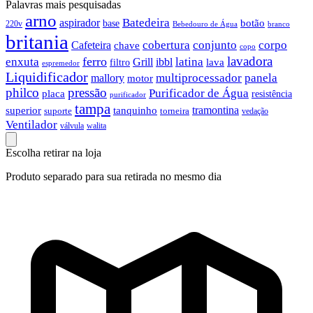
Palavras mais pesquisadas
arno
Batedeira
aspirador
botão
base
220v
branco
Bebedouro de Água
britania
cobertura
conjunto
corpo
Cafeteira
chave
copo
lavadora
ferro
latina
enxuta
Grill
ibbl
filtro
lava
espremedor
Liquidificador
multiprocessador
panela
mallory
motor
philco
pressão
Purificador de Água
placa
resistência
purificador
tampa
tramontina
superior
tanquinho
suporte
torneira
vedação
Ventilador
válvula
walita
Escolha retirar na loja
Produto separado para sua retirada no mesmo dia