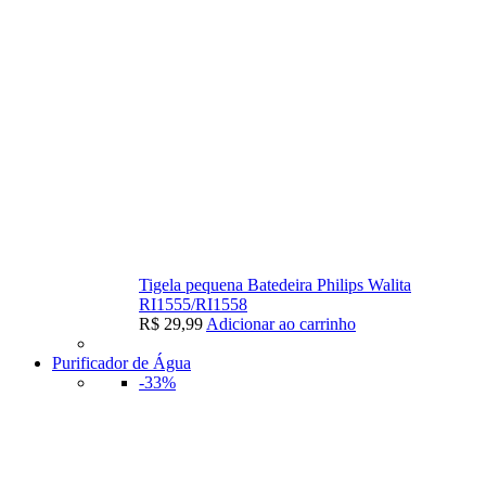
Tigela pequena Batedeira Philips Walita
RI1555/RI1558
R$
29,99
Adicionar ao carrinho
Purificador de Água
-33%