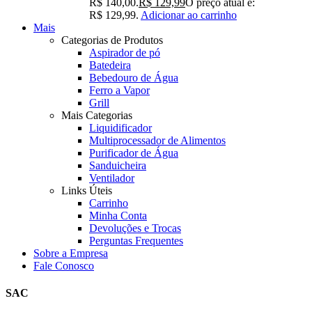
R$ 140,00.
R$
129,99
O preço atual é:
R$ 129,99.
Adicionar ao carrinho
Mais
Categorias de Produtos
Aspirador de pó
Batedeira
Bebedouro de Água
Ferro a Vapor
Grill
Mais Categorias
Liquidificador
Multiprocessador de Alimentos
Purificador de Água
Sanduicheira
Ventilador
Links Úteis
Carrinho
Minha Conta
Devoluções e Trocas
Perguntas Frequentes
Sobre a Empresa
Fale Conosco
SAC