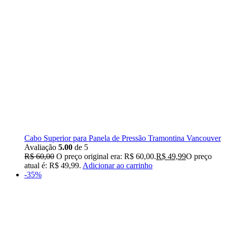
Cabo Superior para Panela de Pressão Tramontina Vancouver
Avaliação
5.00
de 5
R$
60,00
O preço original era: R$ 60,00.
R$
49,99
O preço
atual é: R$ 49,99.
Adicionar ao carrinho
-35%