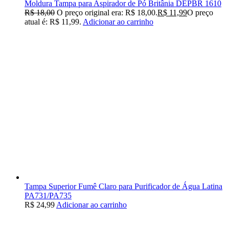
Moldura Tampa para Aspirador de Pó Britânia DEPBR 1610
R$
18,00
O preço original era: R$ 18,00.
R$
11,99
O preço
atual é: R$ 11,99.
Adicionar ao carrinho
Tampa Superior Fumê Claro para Purificador de Água Latina
PA731/PA735
R$
24,99
Adicionar ao carrinho