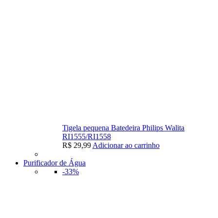
Tigela pequena Batedeira Philips Walita
RI1555/RI1558
R$
29,99
Adicionar ao carrinho
Purificador de Água
-33%