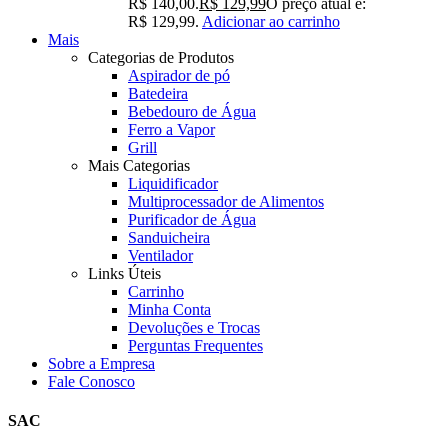
R$ 140,00.
R$
129,99
O preço atual é:
R$ 129,99.
Adicionar ao carrinho
Mais
Categorias de Produtos
Aspirador de pó
Batedeira
Bebedouro de Água
Ferro a Vapor
Grill
Mais Categorias
Liquidificador
Multiprocessador de Alimentos
Purificador de Água
Sanduicheira
Ventilador
Links Úteis
Carrinho
Minha Conta
Devoluções e Trocas
Perguntas Frequentes
Sobre a Empresa
Fale Conosco
SAC