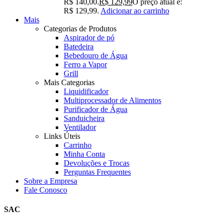
R$ 140,00.
R$
129,99
O preço atual é:
R$ 129,99.
Adicionar ao carrinho
Mais
Categorias de Produtos
Aspirador de pó
Batedeira
Bebedouro de Água
Ferro a Vapor
Grill
Mais Categorias
Liquidificador
Multiprocessador de Alimentos
Purificador de Água
Sanduicheira
Ventilador
Links Úteis
Carrinho
Minha Conta
Devoluções e Trocas
Perguntas Frequentes
Sobre a Empresa
Fale Conosco
SAC