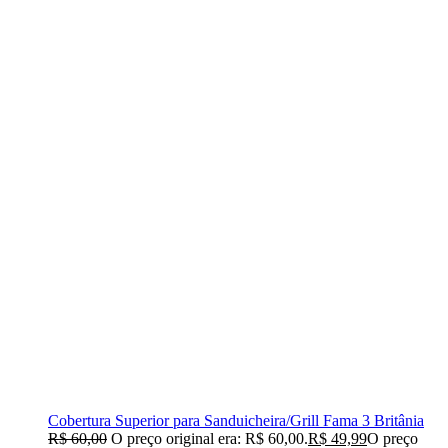
Cobertura Superior para Sanduicheira/Grill Fama 3 Britânia
R$
60,00
O preço original era: R$ 60,00.
R$
49,99
O preço