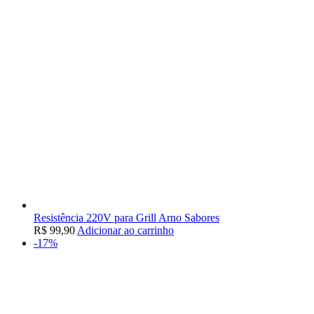
Resistência 220V para Grill Arno Sabores
R$
99,90
Adicionar ao carrinho
-17%