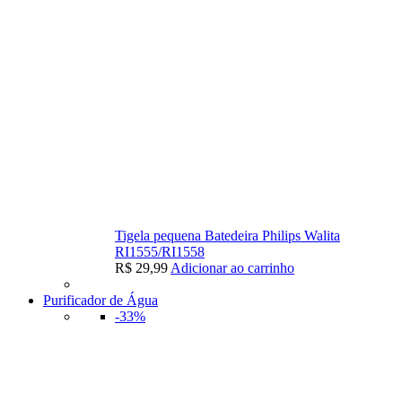
Tigela pequena Batedeira Philips Walita
RI1555/RI1558
R$
29,99
Adicionar ao carrinho
Purificador de Água
-33%