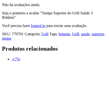
Não há avaliações ainda.
Seja o primeiro a avaliar “Tampa Superior do Grill Saúde 3
Britânia”
Você precisa fazer
logged in
para enviar uma avaliação.
SKU:
770701
Categoria:
Grill
Tags:
britania
,
Grill
,
saude
,
superior
,
tampa
Produtos relacionados
-17%