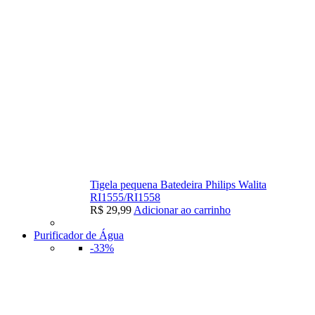
Tigela pequena Batedeira Philips Walita
RI1555/RI1558
R$
29,99
Adicionar ao carrinho
Purificador de Água
-33%