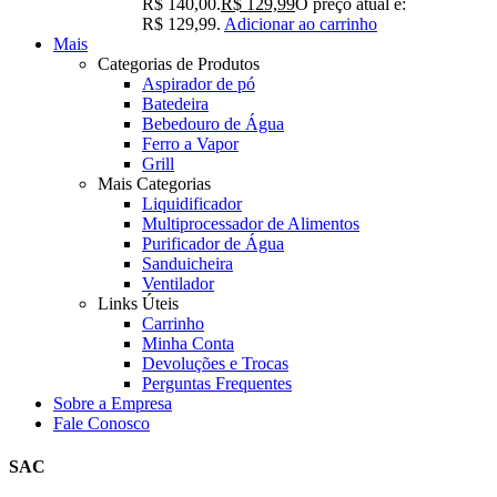
R$ 140,00.
R$
129,99
O preço atual é:
R$ 129,99.
Adicionar ao carrinho
Mais
Categorias de Produtos
Aspirador de pó
Batedeira
Bebedouro de Água
Ferro a Vapor
Grill
Mais Categorias
Liquidificador
Multiprocessador de Alimentos
Purificador de Água
Sanduicheira
Ventilador
Links Úteis
Carrinho
Minha Conta
Devoluções e Trocas
Perguntas Frequentes
Sobre a Empresa
Fale Conosco
SAC