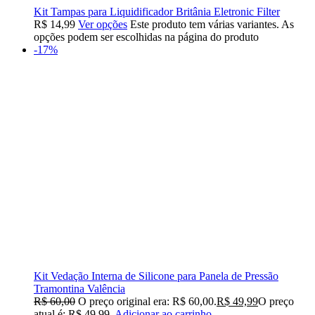
Kit Tampas para Liquidificador Britânia Eletronic Filter
R$
14,99
Ver opções
Este produto tem várias variantes. As
opções podem ser escolhidas na página do produto
-17%
Kit Vedação Interna de Silicone para Panela de Pressão
Tramontina Valência
R$
60,00
O preço original era: R$ 60,00.
R$
49,99
O preço
atual é: R$ 49,99.
Adicionar ao carrinho