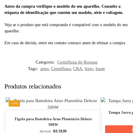
Antes da compra verifique o modelo do seu aparelho. Consulte a
etiqueta de identificação que contém seu modelo, série e voltagem.
Veja se o produto que está comprando é compatível com o modelo do seu
aparelho.
Em caso de dúvida, entre em contato conosco antes de efetuar a compra.
Categoria:
Centrífuga de Roupas
Tags:
arno
,
Centrífuga
,
CRA
,
freio
,
haste
Produtos relacionados
-14%
Tampa Jarra p
Tigela para Batedeira Arno Planetária Deluxe
500W
A
R$
59,99
R$
70,00