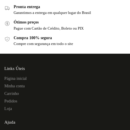
Pronta entrega
Garantimos a entrega em qualquer lugar do Brasil
Ótimos preços
Pague com Cartão de Crédito, Boleto ou PIX
Compra 100% segura
Compre com segurança em todo o site
Links Úteis
Página inicial
Minha conta
Carrinho
Pedidos
Loja
Ajuda