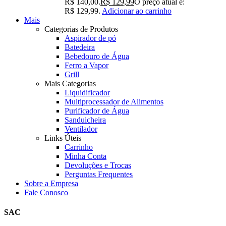
R$ 140,00.
R$
129,99
O preço atual é:
R$ 129,99.
Adicionar ao carrinho
Mais
Categorias de Produtos
Aspirador de pó
Batedeira
Bebedouro de Água
Ferro a Vapor
Grill
Mais Categorias
Liquidificador
Multiprocessador de Alimentos
Purificador de Água
Sanduicheira
Ventilador
Links Úteis
Carrinho
Minha Conta
Devoluções e Trocas
Perguntas Frequentes
Sobre a Empresa
Fale Conosco
SAC