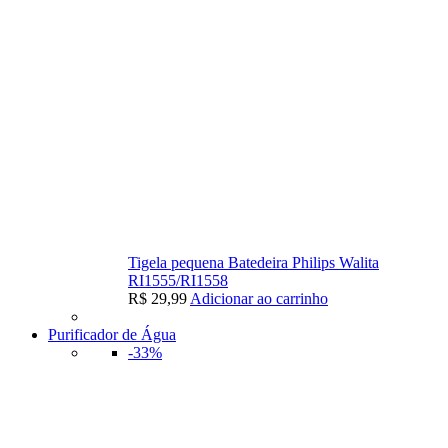
Tigela pequena Batedeira Philips Walita
RI1555/RI1558
R$
29,99
Adicionar ao carrinho
Purificador de Água
-33%