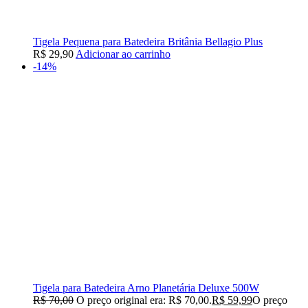
Tigela Pequena para Batedeira Britânia Bellagio Plus
R$
29,90
Adicionar ao carrinho
-14%
Tigela para Batedeira Arno Planetária Deluxe 500W
R$
70,00
O preço original era: R$ 70,00.
R$
59,99
O preço