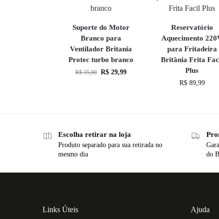
Suporte do Motor
Reservatório
Branco para
Aquecimento 220
Ventilador Britania
para Fritadeira
Protec turbo branco
Britânia Frita Fac
Plus
R$
29,99
R$
35,00
R$
89,99
Escolha retirar na loja
Pro
Produto separado para sua retirada no
Gara
mesmo dia
do B
Links Úteis
Ajuda