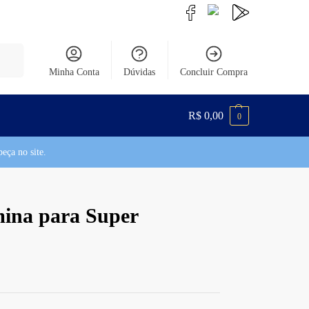
uisar
Minha Conta
Dúvidas
Concluir Compra
R$
0,00
0
eça no site.
ina para Super