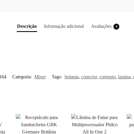
Descrição
Informação adicional
Avaliações
0
164
Categoria:
Mixer
Tags:
britania
,
conector
,
conjunto
,
lamina
,