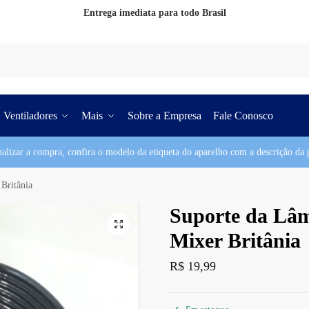
Entrega imediata para todo Brasil
Pesq
Ventiladores
Mais
Sobre a Empresa
Fale Conosco
nalizar a compra, confira o modelo da etiqueta do aparelho com a descrição da p
Britânia
Suporte da Lâm
Mixer Britânia
R$
19,99