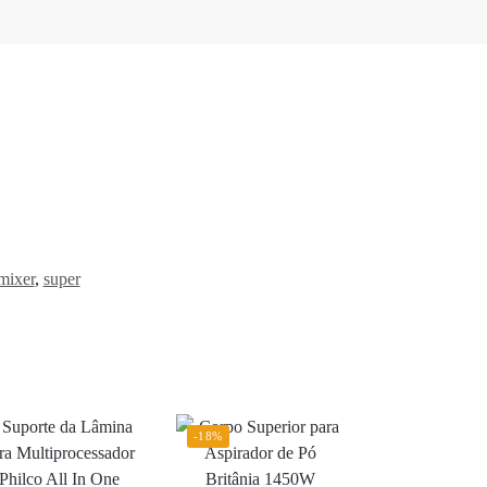
mixer
,
super
-18%