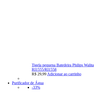
Tigela pequena Batedeira Philips Walita
RI1555/RI1558
R$
29,99
Adicionar ao carrinho
Purificador de Água
-33%