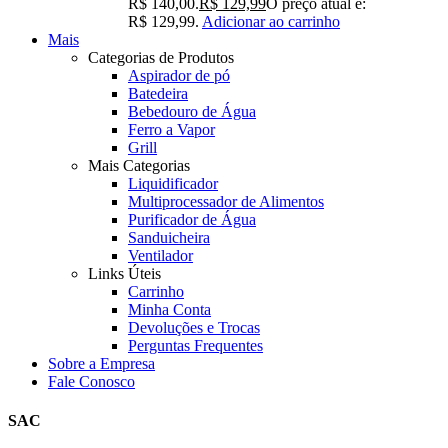
R$ 140,00.
R$
129,99
O preço atual é:
R$ 129,99.
Adicionar ao carrinho
Mais
Categorias de Produtos
Aspirador de pó
Batedeira
Bebedouro de Água
Ferro a Vapor
Grill
Mais Categorias
Liquidificador
Multiprocessador de Alimentos
Purificador de Água
Sanduicheira
Ventilador
Links Úteis
Carrinho
Minha Conta
Devoluções e Trocas
Perguntas Frequentes
Sobre a Empresa
Fale Conosco
SAC