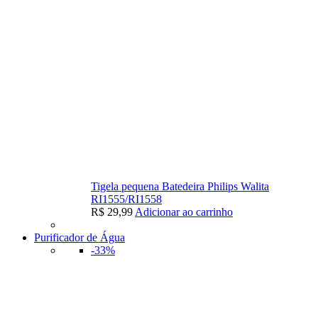
Tigela pequena Batedeira Philips Walita
RI1555/RI1558
R$
29,99
Adicionar ao carrinho
Purificador de Água
-33%