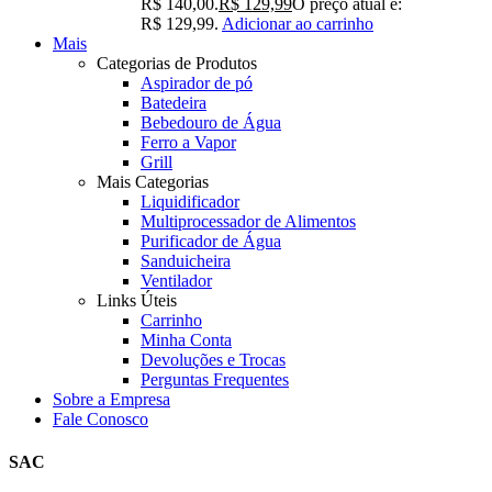
R$ 140,00.
R$
129,99
O preço atual é:
R$ 129,99.
Adicionar ao carrinho
Mais
Categorias de Produtos
Aspirador de pó
Batedeira
Bebedouro de Água
Ferro a Vapor
Grill
Mais Categorias
Liquidificador
Multiprocessador de Alimentos
Purificador de Água
Sanduicheira
Ventilador
Links Úteis
Carrinho
Minha Conta
Devoluções e Trocas
Perguntas Frequentes
Sobre a Empresa
Fale Conosco
SAC