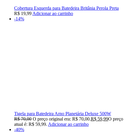
Cobertura Esquerda para Batedeira Britânia Perola Preta
R$
19,99
Adicionar ao carrinho
-14%
Tigela para Batedeira Arno Planetária Deluxe 500W
R$
70,00
O preço original era: R$ 70,00.
R$
59,99
O preço
atual é: R$ 59,99.
Adicionar ao carrinho
-40%