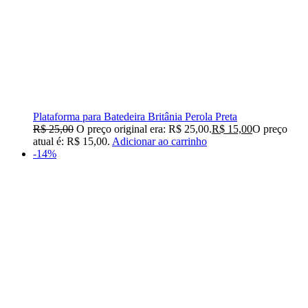
Plataforma para Batedeira Britânia Perola Preta
R$
25,00
O preço original era: R$ 25,00.
R$
15,00
O preço
atual é: R$ 15,00.
Adicionar ao carrinho
-14%